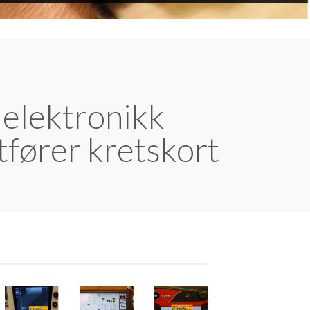
N
 elektronikk
utfører kretskort