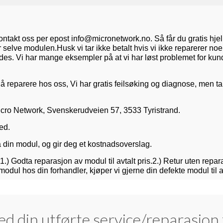
 kontakt oss per epost info@micronetwork.no. Så får du gratis hje
r selve modulen.
Husk vi tar ikke betalt hvis vi ikke reparerer noe,
ndes. Vi har mange eksempler på at vi har løst problemet for kun
 reparere hos oss, Vi har gratis feilsøking og diagnose, men tar
cro Network, Svenskerudveien 57, 3533 Tyristrand.
ed.
på din modul, og gir deg et kostnadsoverslag.
1.) Godta reparasjon av modul til avtalt pris.
2.) Retur uten repar
modul hos din forhandler, kjøper vi gjerne din defekte modul til a
d din utførte service/reparasjon