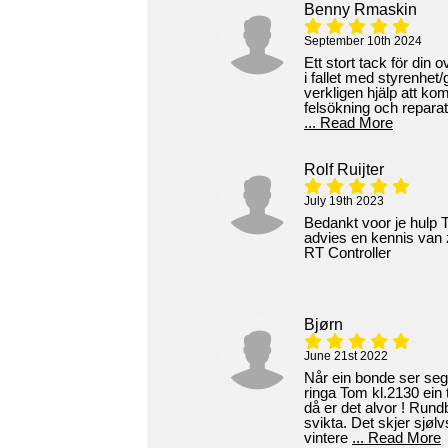
Benny Rmaskin
September 10th 2024
Ett stort tack för din o
i fallet med styrenhet/g
verkligen hjälp att ko
felsökning och reparat
... Read More
Rolf Ruijter
July 19th 2023
Bedankt voor je hulp
advies en kennis van
RT Controller
Bjørn
June 21st 2022
Når ein bonde ser seg 
ringa Tom kl.2130 ein
då er det alvor ! Run
svikta. Det skjer sjøl
vintere
... Read More