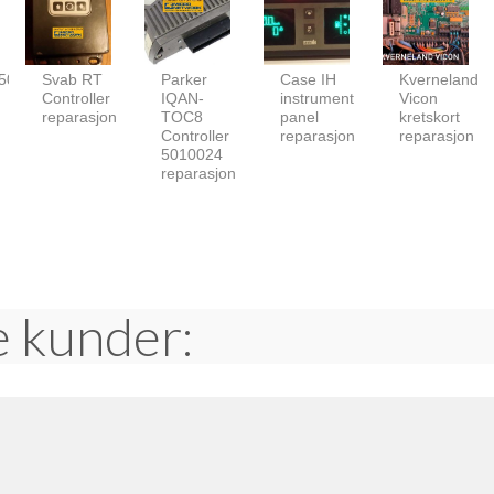
5023.7
Svab RT
Parker
Case IH
Kverneland
Controller
IQAN-
instrument
Vicon
reparasjon
TOC8
panel
kretskort
Controller
reparasjon
reparasjon
5010024
reparasjon
e kunder: