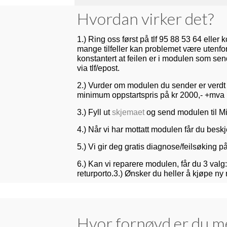
Hvordan virker det?
1.) Ring oss først på tlf 95 88 53 64 eller
mange tilfeller kan problemet være utenfo
konstantert at feilen er i modulen som se
via tlf/epost.
2.) Vurder om modulen du sender er verdt å
minimum oppstartspris på kr 2000,- +mva
3.) Fyll ut
skjemaet
og send modulen til Mi
4.) Når vi har mottatt modulen får du beskj
5.) Vi gir deg gratis diagnose/feilsøking 
6.) Kan vi reparere modulen, får du 3 valg:
returporto.
3.) Ønsker du heller å kjøpe ny 
Hvor fornøyd er du me