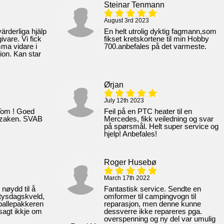
Steinar Tenmann
August 3rd 2023
värderliga hjälp
En helt utrolig dyktig fagmann,som
ivare. Vi fick
fikset kretskortene til min Hobby
mma vidare i
700.anbefales på det varmeste.
ion. Kan star
Ørjan
July 12th 2023
 Tom ! Goed
Feil på en PTC heater til en
 zaken. SVAB
Mercedes, fikk veiledning og svar
på spørsmål. Helt super service og
hjelp! Anbefales!
Roger Husebø
March 17th 2022
nøydd til å
Fantastisk service. Sendte en
 tysdagskveld,
omformer til campingvogn til
dballepakkeren
reparasjon, men denne kunne
vsagt ikkje om
dessverre ikke repareres pga.
overspenning og ny del var umulig