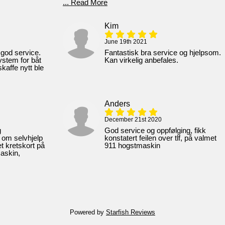
... Read More
Kim
June 19th 2021
god service.
Fantastisk bra service og hjelpsom.
stem for båt
Kan virkelig anbefales.
kaffe nytt ble
Anders
December 21st 2020
g
God service og oppfølging, fikk
s om selvhjelp
konstatert feilen over tlf, på valmet
t kretskort på
911 hogstmaskin
askin,
Powered by
Starfish Reviews