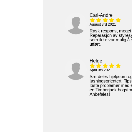
Carl-Andre
August 3rd 2021
Rask respons, meget 
Reparasjon av styresy
som ikke var mulig å s
utført.
Helge
April 9th 2021
Særdeles hjelpsom o
løsningsorientert. Tip
løste problemer med e
en Timberjack hogstm
Anbefales!