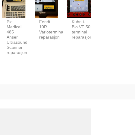
Pie
Fendt
Kuhn i-
Tellefsdal
Medical
10R
Bio VT 50
rundballepakker
485
Varioterminal
terminal
reparasjon
Anser
reparasjon
reparasjon
Ultrasound
Scanner
reparasjon