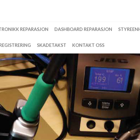
TRONIKK REPARASJON
DASHBOARD REPARASJON
STYREEN
REGISTRERING
SKADETAKST
KONTAKT OSS