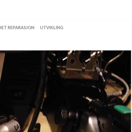
HET REPARASJON
UTVIKLING