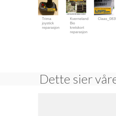
Trima
Kverneland
Claas_083
joystick
Bio
reparasjon
kretskort
reparasjon
Dette sier vår