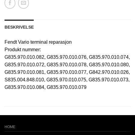
BESKRIVELSE
Fendt Vario terminal reparasjon
Produkt nummer:
G835.970.010.082, G835.970.010.076, G835.970.010.074,
G835.970.010.072, G835.970.010.078, G835.970.010.080,
G835.970.010.081, G835.970.010.077, G842.970.010.026,
S835.004.848.010, G835.970.010.075, G835.970.010.073,
G835.970.010.084, G835.970.010.079
HOME