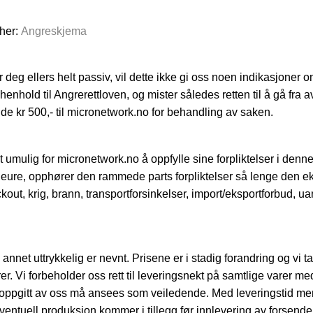
 her:
Angreskjema
eg ellers helt passiv, vil dette ikke gi oss noen indikasjoner o
 henhold til Angrerettloven, og mister således retten til å gå fra 
nde kr 500,- til micronetwork.no for behandling av saken.
 umulig for micronetwork.no å oppfylle sine forpliktelser i denne
jeure, opphører den rammede parts forpliktelser så lenge den e
kout, krig, brann, transportforsinkelser, import/eksportforbud, 
 annet uttrykkelig er nevnt. Prisene er i stadig forandring og vi 
er. Vi forbeholder oss rett til leveringsnekt på samtlige varer m
r oppgitt av oss må ansees som veiledende. Med leveringstid mene
ventuell produksjon kommer i tillegg før innlevering av forsendelse