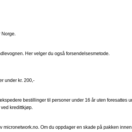
r Norge.
handlevognen. Her velger du også forsendelsesmetode.
r under kr. 200,-
ekspedere bestillinger til personer under 16 år uten foresattes u
ved kredittkjøp.
 av micronetwork.no. Om du oppdager en skade på pakken innen du