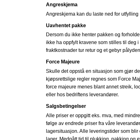
Angreskjema
Angreskjema kan du laste ned for utfylling
Uavhentet pakke
Dersom du ikke henter pakken og forholder d
ikke ha oppfylt kravene som stilles til deg i
fraktkostnader tur retur og et gebyr pålyde
Force Majeure
Skulle det oppstå en situasjon som gjør det
kjøpsrettslige regler regnes som Force Ma
force majeure menes blant annet streik, loc
eller hos bedriftens leverandører.
Salgsbetingelser
Alle priser er oppgitt eks. mva, med mindre
følge av endrede priser fra våre leverandør
lagersituasjon. Alle leveringstider som bli
lager. Medgått tid til plukking, pakking og e