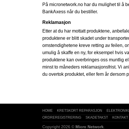
På micronetwork.no har du mulighet til å be
BankAxess når du bestiller.
Reklamasjon
Etter at du har mottatt produktene, anbefa
produktene er blitt skadet under transporte
omstendighetene kreve retting av feilen, om
umulig å skaffe en ny, for eksempel hvis va
produktene kan overbringes oss muntlig eller
minst to måneders reklamasjonsfrist. Vi anb
du overtok produktet, eller fem år dersom p
HOME
KRETSKORT REPARASJON
ELEKTRONIK
ORDREREGISTRERING
SKADETAKST
KONTAKT
Copyright 2026 ©
Micro Network
.