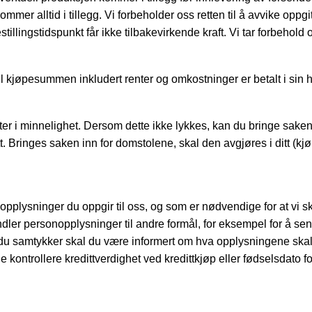
mer alltid i tillegg. Vi forbeholder oss retten til å avvike oppg
illingstidspunkt får ikke tilbakevirkende kraft. Vi tar forbehold o
til kjøpesummen inkludert renter og omkostninger er betalt i sin h
ter i minnelighet. Dersom dette ikke lykkes, kan du bringe saken
ett. Bringes saken inn for domstolene, skal den avgjøres i ditt (kjø
pplysninger du oppgir til oss, og som er nødvendige for at vi s
handler personopplysninger til andre formål, for eksempel for å se
r du samtykker skal du være informert om hva opplysningene skal
 kontrollere kredittverdighet ved kredittkjøp eller fødselsdato f