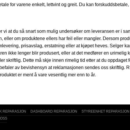
tale for varene enkelt, lettvint og greit. Du kan forskuddsbetale
ler vi at du så snart som mulig undersøker om leveransen er i 
n, eller om produktene ellers har feil eller mangler. Dersom prod
levering, prisavslag, erstatning eller at kjøpet heves. Selger ka
ren ikke lenger blir produsert, eller at det medfører en urimeli
 skriftlig. Dette må skje innen rimelig tid etter at du oppdaget f
efaler av bevishensyn at reklamasjonen sendes oss skriftlig. Rette
roduktet er ment å vare vesentlig mer enn to år.
K REPARASJON
DASHBOARD REPARASJON
STYREENHET REPARASJON
 OSS