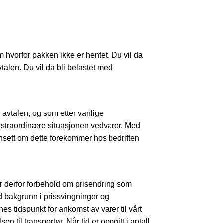
m hvorfor pakken ikke er hentet. Du vil da
avtalen. Du vil da bli belastet med
 avtalen, og som etter vanlige
kstraordinære situasjonen vedvarer. Med
uansett om dette forekommer hos bedriften
tar derfor forbehold om prisendring som
ed bakgrunn i prissvingninger og
s tidspunkt for ankomst av varer til vårt
n til transportør. Når tid er oppgitt i antall