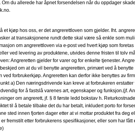
s. Om du allerede har åpnet forsendelsen når du oppdager skad
k.no.
 et kjøp hos oss, er det angrerettloven som gjelder. Iht. angrer
nsker at transaksjonene rundt dette skal være så enkle som mulig
ormasjon om angrerettloven via e-post ved hvert kjøp som foretas
ller ved levering av produktene, utvides denne fristen til tolv må
oven: Angreretten gjelder for varer og for enkelte tjenester. Angre
beskjed om at du vil benytte angreretten, primært ved å benytte m
un ved forbrukerkjøp. Angreretten kan derfor ikke benyttes av fir
punkt a) Den næringsdrivende kan kreve at forbrukeren erstatter
endig for å fastslå varenes art, egenskaper og funksjon.(jf. Ang
inger om angrerett, jf. § 8 første ledd bokstav h. Returkostnade
ktet til å betale tilbake det du har betalt, inkludert porto for for
e sted innen fjorten dager etter at vi mottar produktet fra deg elle
r fremstilt etter forbrukerens spesifikasjoner, eller som har fått 
e)