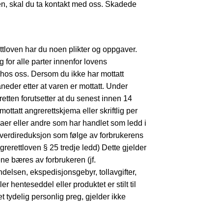
en, skal du ta kontakt med oss. Skadede
ettloven har du noen plikter og oppgaver.
 for alle parter innenfor lovens
 hos oss. Dersom du ikke har mottatt
neder etter at varen er mottatt. Under
retten forutsetter at du senest innen 14
ottatt angrerettskjema eller skriftlig per
maer eller andre som har handlet som ledd i
 verdireduksjon som følge av forbrukerens
rerettloven § 25 tredje ledd) Dette gjelder
ne bæres av forbrukeren (jf.
sendelsen, ekspedisjonsgebyr, tollavgifter,
r henteseddel eller produktet er stilt til
et tydelig personlig preg, gjelder ikke