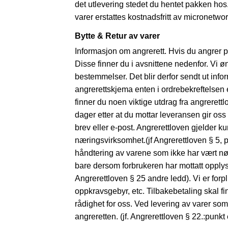
det utlevering stedet du hentet pakken ho
varer erstattes kostnadsfritt av micronetwor
Bytte & Retur av varer
Informasjon om angrerett. Hvis du angrer på
Disse finner du i avsnittene nedenfor. Vi ø
bestemmelser. Det blir derfor sendt ut inf
angrerettskjema enten i ordrebekreftelsen e
finner du noen viktige utdrag fra angrerettl
dager etter at du mottar leveransen gir oss 
brev eller e-post. Angrerettloven gjelder k
næringsvirksomhet.(jf Angrerettloven § 5, 
håndtering av varene som ikke har vært nødv
bare dersom forbrukeren har mottatt opplysn
Angrerettloven § 25 andre ledd). Vi er forpli
oppkravsgebyr, etc. Tilbakebetaling skal finn
rådighet for oss. Ved levering av varer som e
angreretten. (jf. Angrerettloven § 22.:punkt 