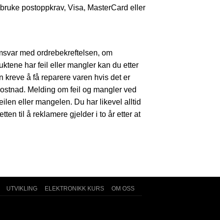
, bruke postoppkrav, Visa, MasterCard eller
samsvar med ordrebekreftelsen, om
uktene har feil eller mangler kan du etter
n kreve å få reparere varen hvis det er
g kostnad. Melding om feil og mangler ved
eilen eller mangelen. Du har likevel alltid
n til å reklamere gjelder i to år etter at
UTVIKLING
ELEKTRONIKK KURS
OM OSS