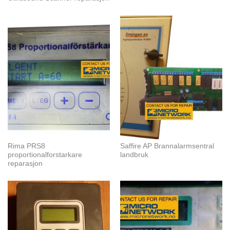
Rima PRS8
Saffire AP Brannalarmsentral
proportionalforstarkare
landbruk
reparasjon