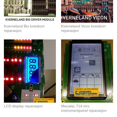
Kverneland Bio kretskort
Kverneland Vicon kretskort
reparasjon
reparasjon
LCD display reparasjon
Mecalac 714 mrc
instrumentpanel reparasjon