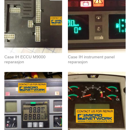
Case IH ECCU M9000
Case IH instrument panel
reparasjon
reparasjon