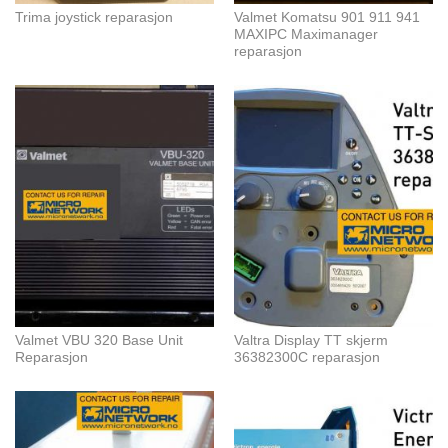
Trima joystick reparasjon
Valmet Komatsu 901 911 941
MAXIPC Maximanager
reparasjon
Valmet VBU 320 Base Unit
Valtra Display TT skjerm
Reparasjon
36382300C reparasjon