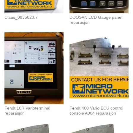
Claas_0835023.7
DOOSAN LCD Gauge panel
reparasjon
Fendt 10R Varioterminal
Fendt 400 Vario ECU control
reparasjon
console A004 reparasjon