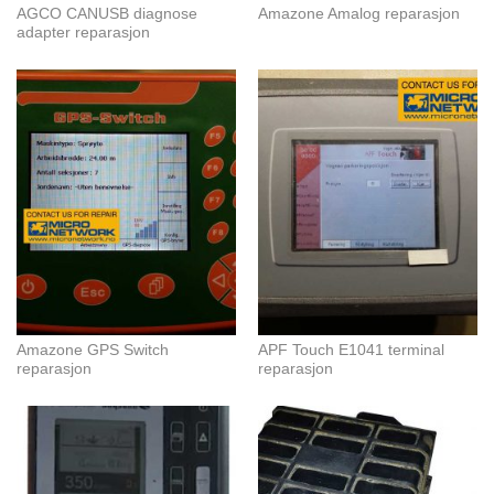
AGCO CANUSB diagnose
Amazone Amalog reparasjon
adapter reparasjon
Amazone GPS Switch
APF Touch E1041 terminal
reparasjon
reparasjon