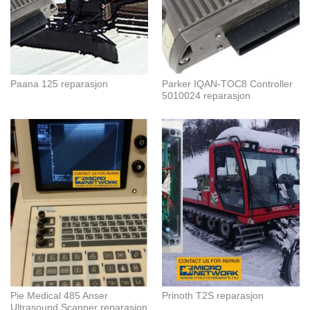
Paana 125 reparasjon
Parker IQAN-TOC8 Controller
5010024 reparasjon
Pie Medical 485 Anser
Prinoth T2S reparasjon
Ultrasound Scanner reparasjon