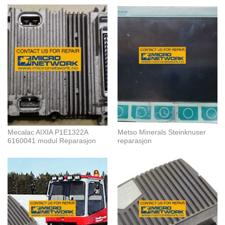
Mecalac AIXIA P1E1322A
Metso Minerals Steinknuser
6160041 modul Reparasjon
reparasjon