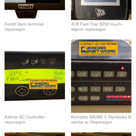
Fendt Vario terminal
JCB Fast Trac 8250 touch-
reparasjon
skjerm reparasjon
Kalmar AC Controller
Komatsu WA380 3 Styreboks til
reparasjon
varme ac Reparasjon