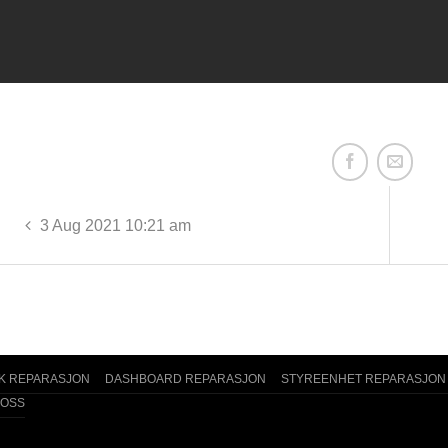
3 Aug 2021 10:21 am
K REPARASJON
DASHBOARD REPARASJON
STYREENHET REPARASJON
 OSS