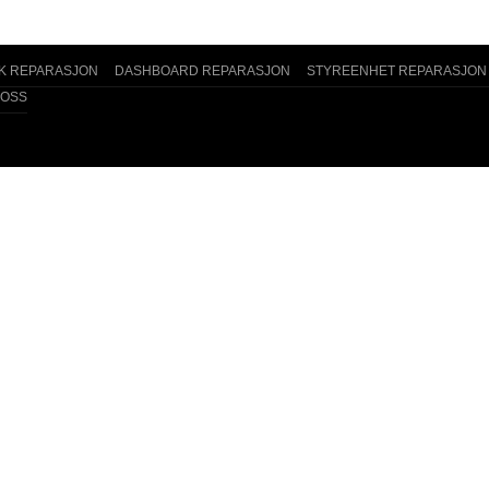
K REPARASJON
DASHBOARD REPARASJON
STYREENHET REPARASJON
 OSS