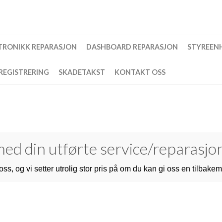
TRONIKK REPARASJON
DASHBOARD REPARASJON
STYREEN
REGISTRERING
SKADETAKST
KONTAKT OSS
ed din utførte service/reparasjo
ss, og vi setter utrolig stor pris på om du kan gi oss en tilbakem